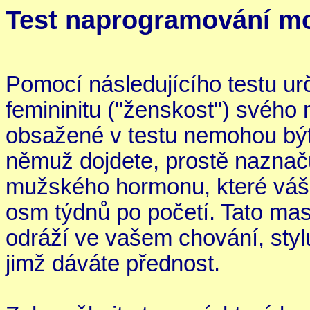
Test naprogramování m
Pomocí následujícího testu urč
femininitu ("ženskost") svéh
obsažené v testu nemohou být 
němuž dojdete, prostě nazna
mužského hormonu, které váš 
osm týdnů po početí. Tato mask
odráží ve vašem chování, styl
jimž dáváte přednost.