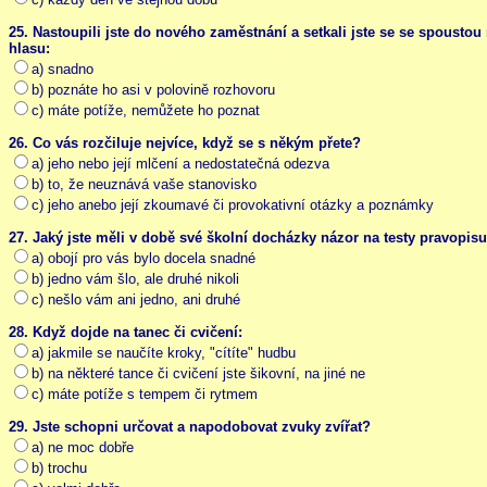
25. Nastoupili jste do nového zaměstnání a setkali jste se se spoust
hlasu:
a) snadno
b) poznáte ho asi v polovině rozhovoru
c) máte potíže, nemůžete ho poznat
26. Co vás rozčiluje nejvíce, když se s někým přete?
a) jeho nebo její mlčení a nedostatečná odezva
b) to, že neuznává vaše stanovisko
c) jeho anebo její zkoumavé či provokativní otázky a poznámky
27. Jaký jste měli v době své školní docházky názor na testy pravopis
a) obojí pro vás bylo docela snadné
b) jedno vám šlo, ale druhé nikoli
c) nešlo vám ani jedno, ani druhé
28. Když dojde na tanec či cvičení:
a) jakmile se naučíte kroky, "cítíte" hudbu
b) na některé tance či cvičení jste šikovní, na jiné ne
c) máte potíže s tempem či rytmem
29. Jste schopni určovat a napodobovat zvuky zvířat?
a) ne moc dobře
b) trochu