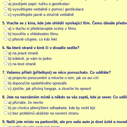
a) použijete papír, tužku a gestikulaci
b) vysvětlujete verbálně s pomocí gestikulace
c) vysvětlujete jasně a stručně verbálně
5. Vracíte se z kina, kde jste shlédli vynikající film. Čemu dáváte předn
a) v duchu si představujete scény z filmu
b) hovoříte o shlédnutém filmu
c) přesně citujete, co kdo řekl
6. Na které straně v kině či v divadle sedíte?
a) na pravé straně
b) kdekoli, je vám to jedno
c) na levé straně
7. Vašemu příteli (přítelkyni) se něco porouchalo. Co uděláte?
a) projevíte porozumění a mluvíte o tom, jak se asi cítí
b) doporučíte spolehlivého opraváře
c) zjistíte, jak přístroj funguje, a zkusíte ho opravit
8. Jste na neznámém místě a někdo se vás zeptá, kde je sever. Co uděl
a) přiznáte, že nevíte
b) po chvilce přemýšlení odhadnete, kde by mohl být
c) bez problémů ukážete na severní stranu
9. Našli jste místo na parkovišti, ale pro vaše auto je dost úzké a mus