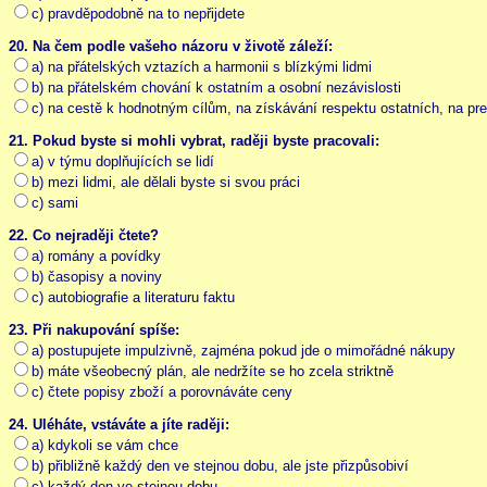
c) pravděpodobně na to nepřijdete
20. Na čem podle vašeho názoru v životě záleží:
a) na přátelských vztazích a harmonii s blízkými lidmi
b) na přátelském chování k ostatním a osobní nezávislosti
c) na cestě k hodnotným cílům, na získávání respektu ostatních, na pre
21. Pokud byste si mohli vybrat, raději byste pracovali:
a) v týmu doplňujících se lidí
b) mezi lidmi, ale dělali byste si svou práci
c) sami
22. Co nejraději čtete?
a) romány a povídky
b) časopisy a noviny
c) autobiografie a literaturu faktu
23. Při nakupování spíše:
a) postupujete impulzivně, zajména pokud jde o mimořádné nákupy
b) máte všeobecný plán, ale nedržíte se ho zcela striktně
c) čtete popisy zboží a porovnáváte ceny
24. Uléháte, vstáváte a jíte raději:
a) kdykoli se vám chce
b) přibližně každý den ve stejnou dobu, ale jste přizpůsobiví
c) každý den ve stejnou dobu