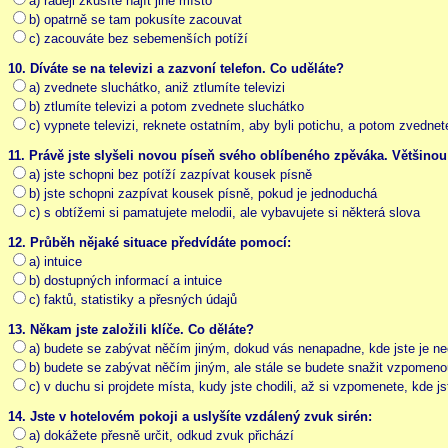
a) raději zkusíte najít jiné místo
b) opatrně se tam pokusíte zacouvat
c) zacouváte bez sebemenších potíží
10. Díváte se na televizi a zazvoní telefon. Co uděláte?
a) zvednete sluchátko, aniž ztlumíte televizi
b) ztlumíte televizi a potom zvednete sluchátko
c) vypnete televizi, reknete ostatním, aby byli potichu, a potom zvednet
11. Právě jste slyšeli novou píseň svého oblíbeného zpěváka. Většinou
a) jste schopni bez potíží zazpívat kousek písně
b) jste schopni zazpívat kousek písně, pokud je jednoduchá
c) s obtížemi si pamatujete melodii, ale vybavujete si některá slova
12. Průběh nějaké situace předvídáte pomocí:
a) intuice
b) dostupných informací a intuice
c) faktů, statistiky a přesných údajů
13. Někam jste založili klíče. Co děláte?
a) budete se zabývat něčím jiným, dokud vás nenapadne, kde jste je ne
b) budete se zabývat něčím jiným, ale stále se budete snažit vzpomenout
c) v duchu si projdete místa, kudy jste chodili, až si vzpomenete, kde js
14. Jste v hotelovém pokoji a uslyšíte vzdálený zvuk sirén:
a) dokážete přesně určit, odkud zvuk přichází