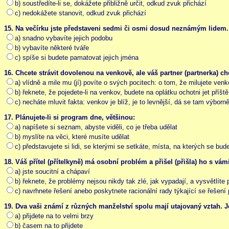
b) soustředíte-li se, dokážete přibližně určit, odkud zvuk přichází
c) nedokážete stanovit, odkud zvuk přichází
15. Na večírku jste představeni sedmi či osmi dosud neznámým lidem.
a) snadno vybavíte jejich podobu
b) vybavíte některé tváře
c) spíše si budete pamatovat jejich jména
16. Chcete strávit dovolenou na venkově, ale váš partner (partnerka) chc
a) vlídně a mile mu (jí) povíte o svých pocitech: o tom, že milujete venk
b) řeknete, že pojedete-li na venkov, budete na oplátku ochotni jet příště
c) necháte mluvit fakta: venkov je blíž, je to levnější, dá se tam výborně
17. Plánujete-li si program dne, většinou:
a) napíšete si seznam, abyste viděli, co je třeba udělat
b) myslíte na věci, které musíte udělat
c) představujete si lidi, se kterými se setkáte, místa, na kterých se bu
18. Váš přítel (přítelkyně) má osobní problém a přišel (přišla) ho s vám
a) jste soucitní a chápaví
b) řeknete, že problémy nejsou nikdy tak zlé, jak vypadají, a vysvětlíte 
c) navrhnete řešení anebo poskytnete racionální rady týkající se řešení
19. Dva vaši známí z různých manželství spolu mají utajovaný vztah. J
a) přijdete na to velmi brzy
b) časem na to přijdete