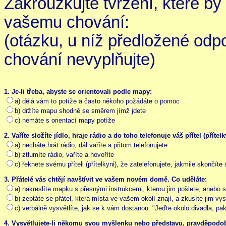
Zakroužkujte tvrzení, které by
vašemu chování:
(otázku, u níž předložené odp
chování nevyplňujte)
1. Je-li třeba, abyste se orientovali podle mapy:
a) dělá vám to potíže a často někoho požádáte o pomoc
b) držíte mapu shodně se směrem jímž jdete
c) nemáte s orientací mapy potíže
2. Vaříte složíte jídlo, hraje rádio a do toho telefonuje váš přítel (příte
a) necháte hrát rádio, dál vaříte a přitom telefonujete
b) ztlumíte rádio, vaříte a hovoříte
c) řeknete svému příteli (přítelkyni), že zatelefonujete, jakmile skončíte
3. Přátelé vás chtějí navštívit ve vašem novém domě. Co uděláte:
a) nakreslíte mapku s přesnými instrukcemi, kterou jim pošlete, anebo 
b) zeptáte se přátel, která místa ve vašem okolí znají, a zkusíte jim vy
c) verbálně vysvětlíte, jak se k vám dostanou: "Jeďte okolo divadla, p
4. Vysvětlujete-li někomu svou myšlenku nebo představu, pravděpodo