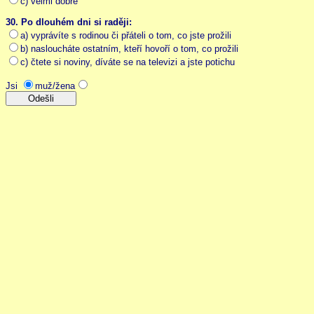
c) velmi dobře
30. Po dlouhém dni si raději:
a) vyprávíte s rodinou či přáteli o tom, co jste prožili
b) nasloucháte ostatním, kteří hovoří o tom, co prožili
c) čtete si noviny, díváte se na televizi a jste potichu
Jsi
muž/žena