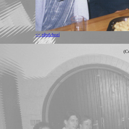
<< předchozí
(C