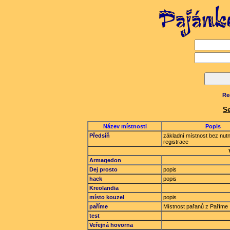
Re
Se
Název místnosti
Popis
Předsíň
základní místnost bez nutn
registrace
Armagedon
Dej prosto
popis
hack
popis
Kreolandia
místo kouzel
popis
paříme
Místnost pařanů z Paříme
test
Veřejná hovorna