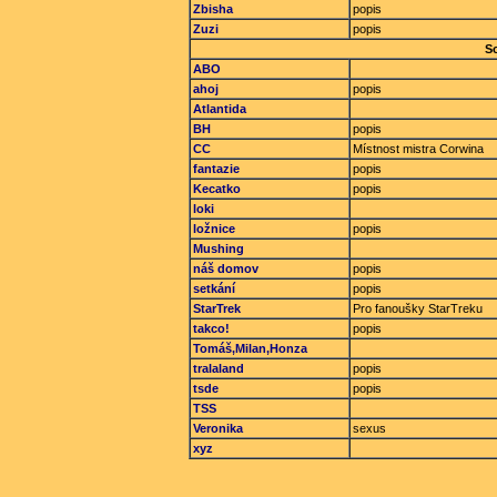
Zbisha
popis
Zuzi
popis
S
ABO
ahoj
popis
Atlantida
BH
popis
CC
Místnost mistra Corwina
fantazie
popis
Kecatko
popis
loki
ložnice
popis
Mushing
náš domov
popis
setkání
popis
StarTrek
Pro fanoušky StarTreku
takco!
popis
Tomáš,Milan,Honza
tralaland
popis
tsde
popis
TSS
Veronika
sexus
xyz